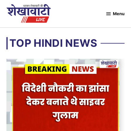
Skip
to
Menu
Shekhawati
content
Live
TOP HINDI NEWS