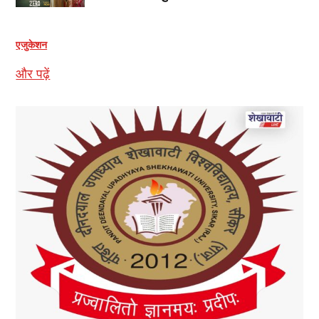
एजुकेशन
और पढ़ें