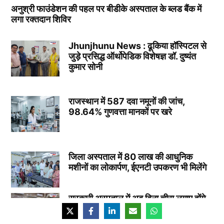
अनुश्री फाउंडेशन की पहल पर बीडीके अस्पताल के ब्लड बैंक में
लगा रक्तदान शिविर
Jhunjhunu News : ढूकिया हॉस्पिटल से
जुड़े प्रसिद्ध ऑर्थोपेडिक विशेषज्ञ डॉ. दुष्यंत
कुमार सोनी
राजस्थान में 587 दवा नमूनों की जांच,
98.64% गुणवत्ता मानकों पर खरे
जिला अस्पताल में 80 लाख की आधुनिक
मशीनों का लोकार्पण, ईएनटी उपकरण भी मिलेंगे
सरकारी अस्पताल में अब बिना चीरा लगाए होंगे
जटिल ऑपरेशन, 80 लाख की अत्याधुनिक
मशीनें स्थापित