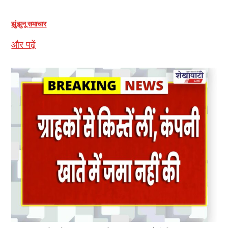
झुंझुनू समाचार
और पढ़ें