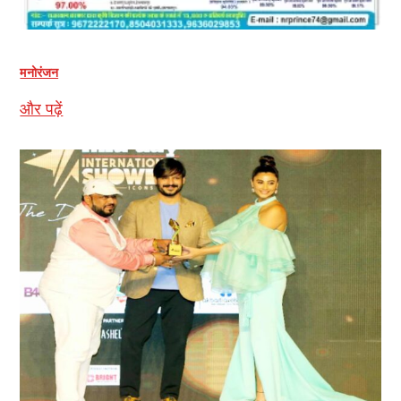
मनोरंजन
और पढ़ें