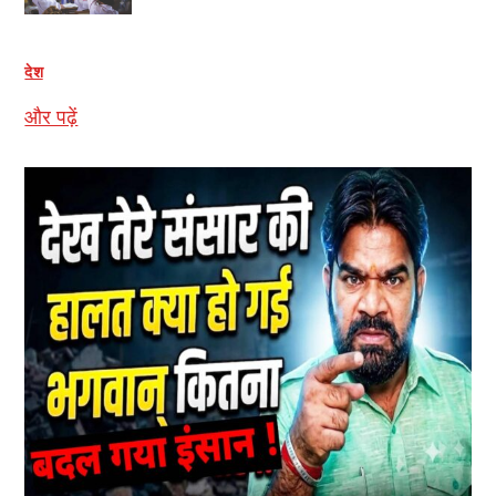
देश
और पढ़ें