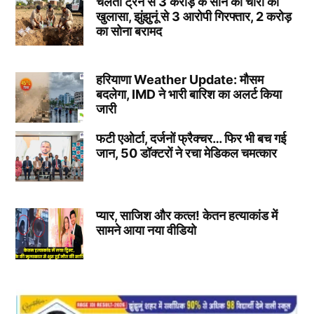
चलती ट्रेन से 3 करोड़ के सोने की चोरी का
खुलासा, झुंझुनूं से 3 आरोपी गिरफ्तार, 2 करोड़
का सोना बरामद
हरियाणा Weather Update: मौसम
बदलेगा, IMD ने भारी बारिश का अलर्ट किया
जारी
फटी एओर्टा, दर्जनों फ्रैक्चर… फिर भी बच गई
जान, 50 डॉक्टरों ने रचा मेडिकल चमत्कार
प्यार, साजिश और कत्ल! केतन हत्याकांड में
सामने आया नया वीडियो