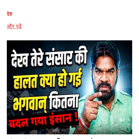
देश
और पढ़ें