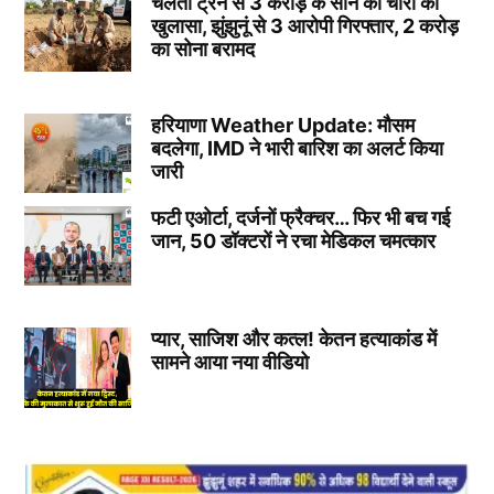
चलती ट्रेन से 3 करोड़ के सोने की चोरी का
खुलासा, झुंझुनूं से 3 आरोपी गिरफ्तार, 2 करोड़
का सोना बरामद
हरियाणा Weather Update: मौसम
बदलेगा, IMD ने भारी बारिश का अलर्ट किया
जारी
फटी एओर्टा, दर्जनों फ्रैक्चर… फिर भी बच गई
जान, 50 डॉक्टरों ने रचा मेडिकल चमत्कार
प्यार, साजिश और कत्ल! केतन हत्याकांड में
सामने आया नया वीडियो