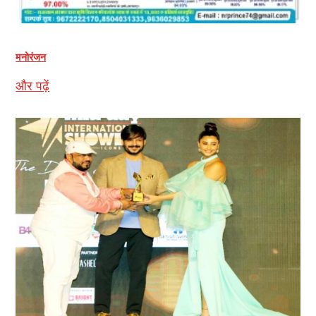
मनोरंजन
और पढ़ें