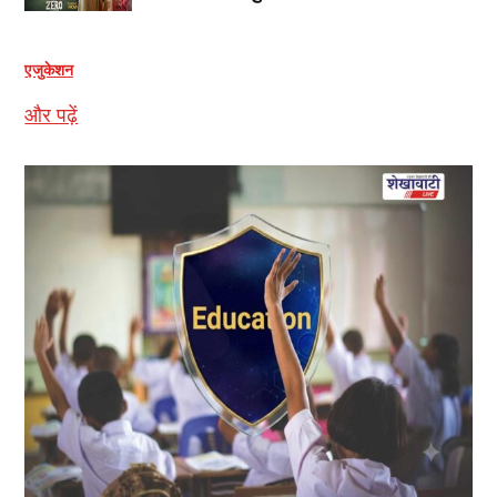
एजुकेशन
और पढ़ें