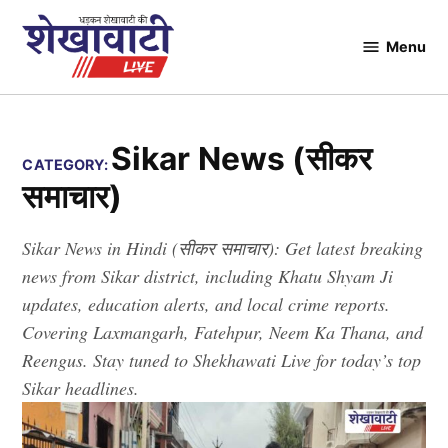
Skip
to
Menu
Shekhawati
content
Live
Sikar News (सीकर
CATEGORY:
समाचार)
Sikar News in Hindi (सीकर समाचार): Get latest breaking
news from Sikar district, including Khatu Shyam Ji
updates, education alerts, and local crime reports.
Covering Laxmangarh, Fatehpur, Neem Ka Thana, and
Reengus. Stay tuned to Shekhawati Live for today’s top
Sikar headlines.