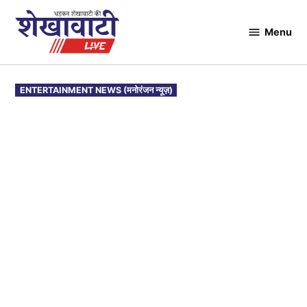
Skip
to
Menu
Shekhawati
content
Live
POSTED
ENTERTAINMENT NEWS (मनोरंजन न्यूज़)
IN