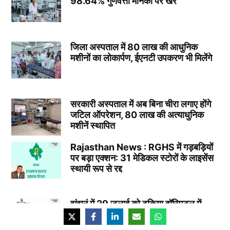
98.64% गुणवत्ता मानकों पर खरे
जिला अस्पताल में 80 लाख की आधुनिक
मशीनों का लोकार्पण, ईएनटी उपकरण भी मिलेंगे
सरकारी अस्पताल में अब बिना चीरा लगाए होंगे
जटिल ऑपरेशन, 80 लाख की अत्याधुनिक
मशीनें स्थापित
Rajasthan News : RGHS में गड़बड़ियों
पर बड़ा एक्शन: 31 मेडिकल स्टोरों के लाइसेंस
स्थायी रूप से रद्द
झुंझुनूं में 29 जुलाई को ढूकिया हॉस्पिटल में
निःशुल्क BMD जांच शिविर, हड्डियों की होगी
मुफ्त जांच