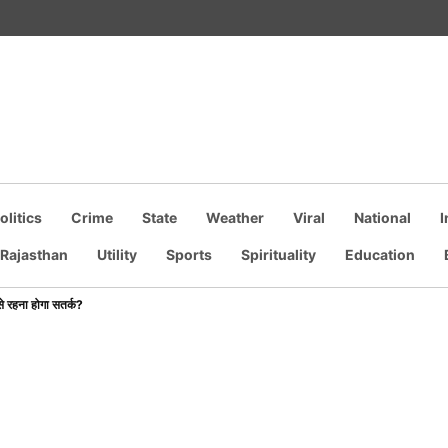
olitics
Crime
State
Weather
Viral
National
I
own
Rajasthan
Utility
Sports
Spirituality
Education
 रहना होगा सतर्क?