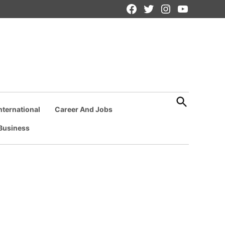
Facebook
Twitter
Instagram
YouTube
Page
Open
Search
nternational
Career And Jobs
Business