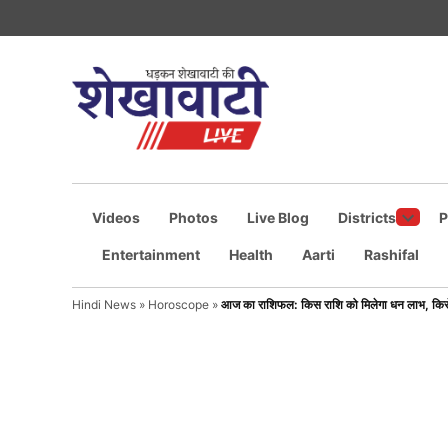
Skip
to
content
Shekhawati
धड़कन
शेखावाटी
Live
की
Videos
Photos
Live Blog
Districts
P
Open
Entertainment
Health
Aarti
Rashifal
dropd
menu
Hindi News
»
Horoscope
»
आज का राशिफल: किस राशि को मिलेगा धन लाभ, किसे