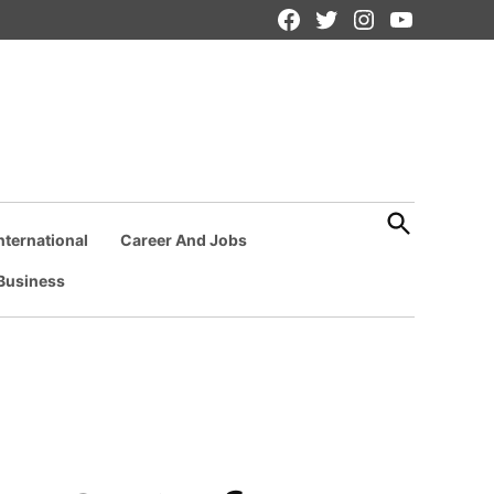
Facebook
Twitter
Instagram
YouTube
Page
Open
Search
nternational
Career And Jobs
Business