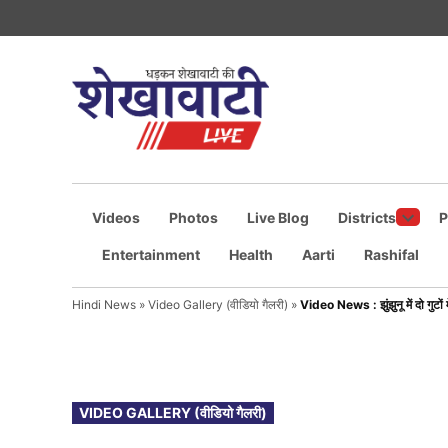
Skip
to
content
Shekhawati
धड़कन
शेखावाटी
Live
की
Videos
Photos
Live Blog
Districts
P
Open
Entertainment
Health
Aarti
Rashifal
dropd
menu
Hindi News
»
Video Gallery (वीडियो गैलरी)
»
Video News : झुंझुनू में दो गुटों 
POSTED
VIDEO GALLERY (वीडियो गैलरी)
IN