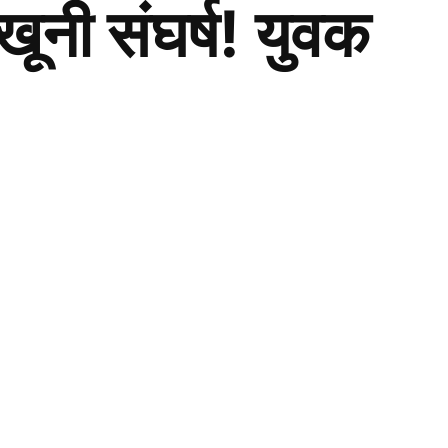
 खूनी संघर्ष! युवक