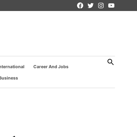
Facebook
Twitter
Instagram
YouTube
Page
Open
Search
nternational
Career And Jobs
Business