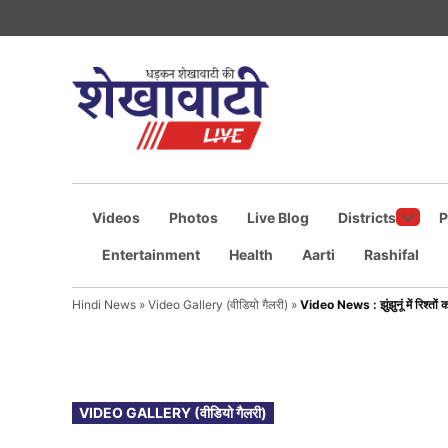
Skip
to
content
Shekhawati
धड़कन
शेखावाटी
Live
की
Videos
Photos
Live Blog
Districts
P
Open
Entertainment
Health
Aarti
Rashifal
dropd
menu
Hindi News
»
Video Gallery (वीडियो गैलरी)
»
Video News : झुंझुनूं में रिश्तों 
POSTED
VIDEO GALLERY (वीडियो गैलरी)
IN