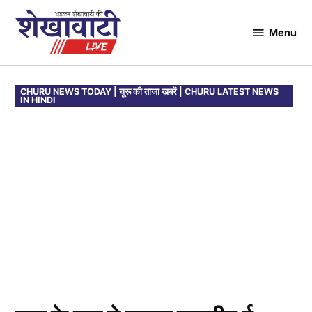
Skip
to
Menu
Shekhawati
content
Live
POSTED
CHURU NEWS TODAY | चूरू की ताजा खबरें | CHURU LATEST NEWS
IN HINDI
IN