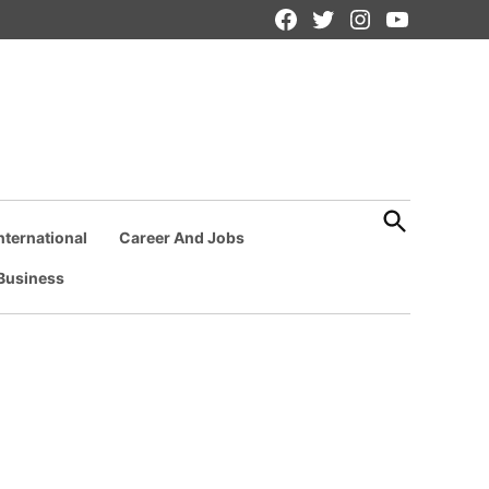
Facebook
Twitter
Instagram
YouTube
Page
Open
Search
nternational
Career And Jobs
Business