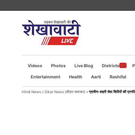
Skip
to
content
Shekhawati
धड़कन
शेखावाटी
Live
की
Videos
Photos
Live Blog
Districts
P
Open
Entertainment
Health
Aarti
Rashifal
dropd
menu
Hindi News
»
Sikar News (सीकर समाचार)
»
ग्रामीण-शहरी सेवा शिविरों की प्रगत