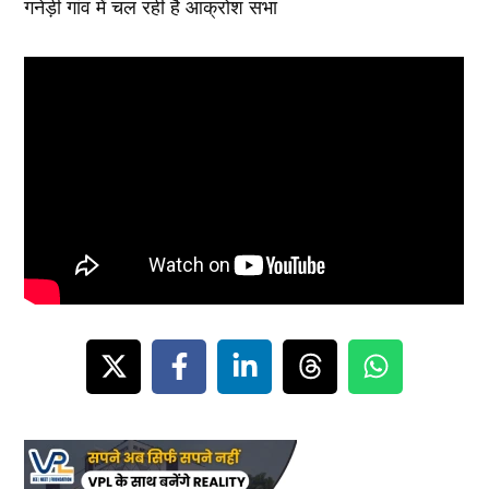
गनेड़ी गांव में चल रही है आक्रोश सभा