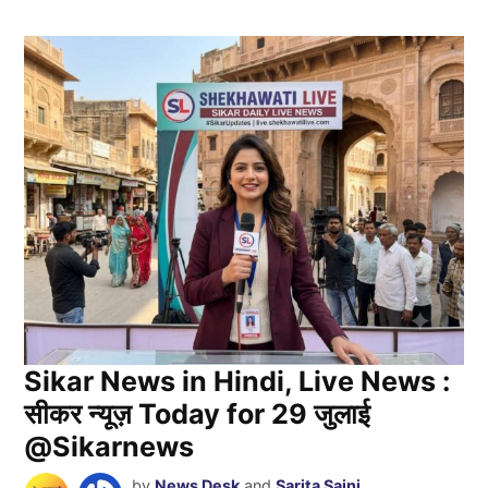
Sikar News in Hindi, Live News :
सीकर न्यूज़ Today for 29 जुलाई
@Sikarnews
by
News Desk
and
Sarita Saini