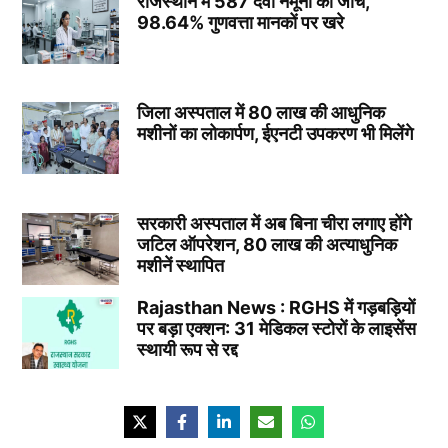
राजस्थान में 587 दवा नमूनों की जांच,
98.64% गुणवत्ता मानकों पर खरे
जिला अस्पताल में 80 लाख की आधुनिक
मशीनों का लोकार्पण, ईएनटी उपकरण भी मिलेंगे
सरकारी अस्पताल में अब बिना चीरा लगाए होंगे
जटिल ऑपरेशन, 80 लाख की अत्याधुनिक
मशीनें स्थापित
Rajasthan News : RGHS में गड़बड़ियों
पर बड़ा एक्शन: 31 मेडिकल स्टोरों के लाइसेंस
स्थायी रूप से रद्द
झुंझुनूं में 29 जुलाई को ढूकिया हॉस्पिटल में
निःशुल्क BMD जांच शिविर, हड्डियों की होगी