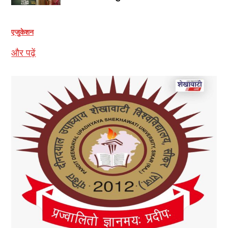
एजुकेशन
और पढ़ें