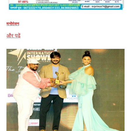
मनोरंजन
और पढ़ें