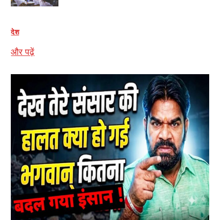
देश
और पढ़ें