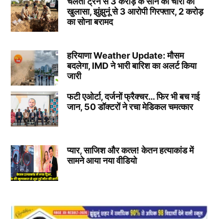
चलती ट्रेन से 3 करोड़ के सोने की चोरी का
खुलासा, झुंझुनूं से 3 आरोपी गिरफ्तार, 2 करोड़
का सोना बरामद
हरियाणा Weather Update: मौसम
बदलेगा, IMD ने भारी बारिश का अलर्ट किया
जारी
फटी एओर्टा, दर्जनों फ्रैक्चर… फिर भी बच गई
जान, 50 डॉक्टरों ने रचा मेडिकल चमत्कार
प्यार, साजिश और कत्ल! केतन हत्याकांड में
सामने आया नया वीडियो