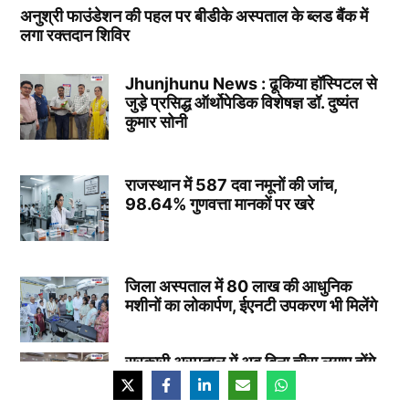
अनुश्री फाउंडेशन की पहल पर बीडीके अस्पताल के ब्लड बैंक में
लगा रक्तदान शिविर
Jhunjhunu News : ढूकिया हॉस्पिटल से
जुड़े प्रसिद्ध ऑर्थोपेडिक विशेषज्ञ डॉ. दुष्यंत
कुमार सोनी
राजस्थान में 587 दवा नमूनों की जांच,
98.64% गुणवत्ता मानकों पर खरे
जिला अस्पताल में 80 लाख की आधुनिक
मशीनों का लोकार्पण, ईएनटी उपकरण भी मिलेंगे
सरकारी अस्पताल में अब बिना चीरा लगाए होंगे
जटिल ऑपरेशन, 80 लाख की अत्याधुनिक
मशीनें स्थापित