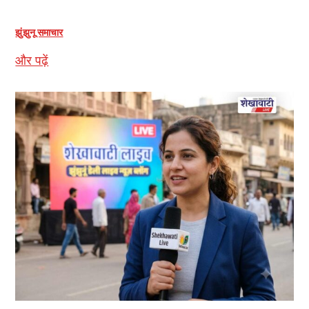
झुंझुनू समाचार
और पढ़ें