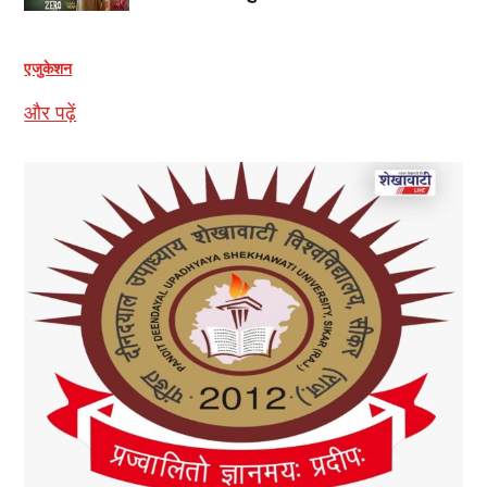
एजुकेशन
और पढ़ें