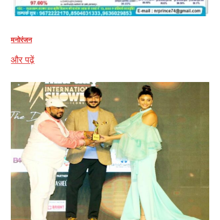
मनोरंजन
और पढ़ें