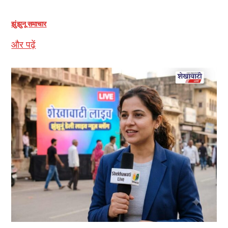
झुंझुनू समाचार
और पढ़ें