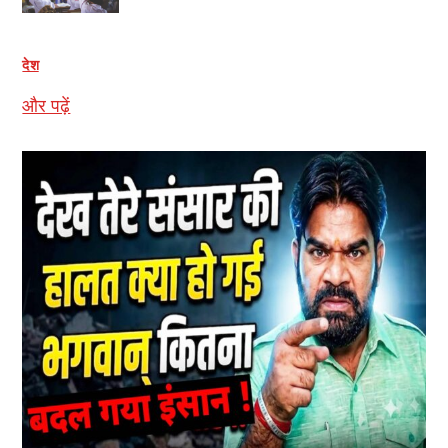
देश
और पढ़ें