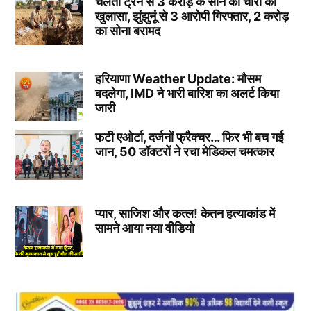
चलती ट्रेन से 3 करोड़ के सोने की चोरी का
खुलासा, झुंझुनूं से 3 आरोपी गिरफ्तार, 2 करोड़
का सोना बरामद
हरियाणा Weather Update: मौसम
बदलेगा, IMD ने भारी बारिश का अलर्ट किया
जारी
फटी एओर्टा, दर्जनों फ्रैक्चर… फिर भी बच गई
जान, 50 डॉक्टरों ने रचा मेडिकल चमत्कार
प्यार, साजिश और कत्ल! केतन हत्याकांड में
सामने आया नया वीडियो