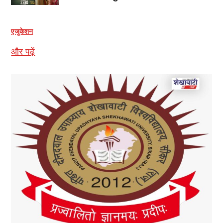
एजुकेशन
और पढ़ें