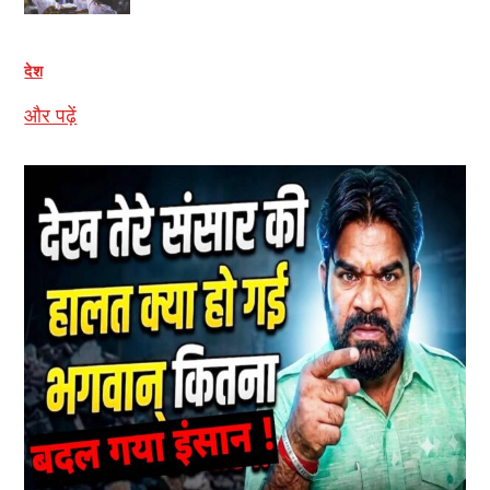
देश
और पढ़ें