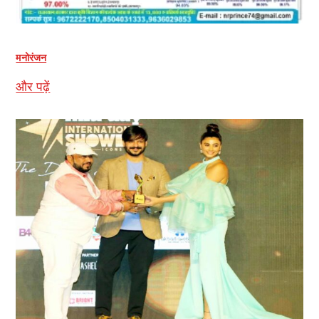
मनोरंजन
और पढ़ें