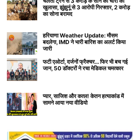
चलती ट्रेन से 3 करोड़ के सोने की चोरी का
खुलासा, झुंझुनूं से 3 आरोपी गिरफ्तार, 2 करोड़
का सोना बरामद
हरियाणा Weather Update: मौसम
बदलेगा, IMD ने भारी बारिश का अलर्ट किया
जारी
फटी एओर्टा, दर्जनों फ्रैक्चर… फिर भी बच गई
जान, 50 डॉक्टरों ने रचा मेडिकल चमत्कार
प्यार, साजिश और कत्ल! केतन हत्याकांड में
सामने आया नया वीडियो