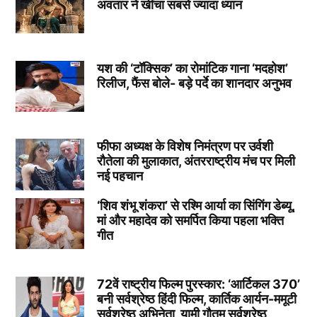
अवतार ने खींचा सबसे ज्यादा ध्यान
यश की ‘टॉक्सिक’ का रोमांटिक गाना ‘मदहोश’
रिलीज, फैंस बोले- बड़े पर्दे का शानदार अनुभव
फीफा अध्यक्ष के विशेष निमंत्रण पर उर्वशी
रौतेला की मुलाकात, अंतरराष्ट्रीय मंच पर मिली
नई पहचान
‘शिव शंभू शंकरा’ से रश्मि आर्या का सिंगिंग डेब्यू,
मां और महादेव को समर्पित किया पहला भक्ति
गीत
72वें राष्ट्रीय फिल्म पुरस्कार: ‘आर्टिकल 370’
बनी सर्वश्रेष्ठ हिंदी फिल्म, कार्तिक आर्यन-ममूटी
सर्वश्रेष्ठ अभिनेता, यामी गौतम सर्वश्रेष्ठ