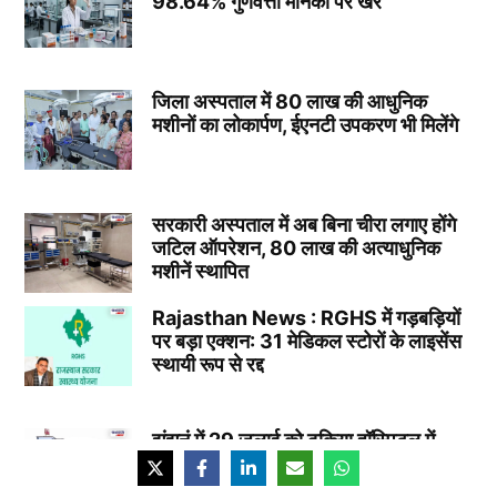
98.64% गुणवत्ता मानकों पर खरे
जिला अस्पताल में 80 लाख की आधुनिक
मशीनों का लोकार्पण, ईएनटी उपकरण भी मिलेंगे
सरकारी अस्पताल में अब बिना चीरा लगाए होंगे
जटिल ऑपरेशन, 80 लाख की अत्याधुनिक
मशीनें स्थापित
Rajasthan News : RGHS में गड़बड़ियों
पर बड़ा एक्शन: 31 मेडिकल स्टोरों के लाइसेंस
स्थायी रूप से रद्द
झुंझुनूं में 29 जुलाई को ढूकिया हॉस्पिटल में
निःशुल्क BMD जांच शिविर, हड्डियों की होगी
मुफ्त जांच